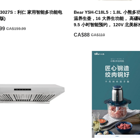
LR-3027S：利仁 家用智能多功能电
Bear YSH-C18L5：1.8L 小
版)
温养生壶，16 大养生功能， 高
9.5 小时智能预约， 120V 北美标
99
CA$159.99
CA$88
CA$110