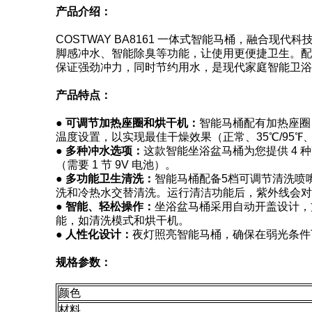
产品介绍：
COSTWAY BA8161 一体式智能马桶，融
脚感冲水、智能除臭等功能，让使用更便捷卫生。配
保证强劲冲力，同时节约用水，是现代家庭智能卫浴
产品特点：
● 可调节加热座圈和烘干机：
智能马桶配有加热座圈，加
温度设置，以实现最佳干燥效果（正常、35℃/95℉、45℃
● 多种冲水选项：
这款智能坐浴盆马桶为您提供 4
（需要 1 节 9V 电池）。
● 多功能卫生清洗：
智能马桶配备5档可调节清洗喷嘴和4
洗和冷热水交替清洗。运行清洁功能后，紫外线会对
● 智能、轻松操作：
坐浴盆马桶采用自动开盖设计，
能，如清洗模式和烘干机。
● 人性化设计：
夜灯照亮智能马桶，确保在弱光条件
规格参数：
颜色
材料