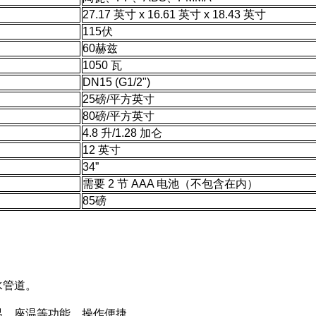
27.17 英寸 x 16.61 英寸 x 18.43 英寸
115伏
60赫兹
1050 瓦
DN15 (G1/2")
25磅/平方英寸
80磅/平方英寸
4.8 升/1.28 加仑
12 英寸
34”
需要 2 节 AAA 电池（不包含在内）
85磅
水管道。
温、座温等功能，操作便捷。