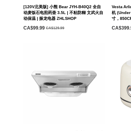
[120V北美版] 小熊 Bear JYH-B40Q2 全自
Vesta 
动麦饭石电煎药壶 3.5L | 不粘防糊 文武火自
机 (Under
动保温 | 振龙电器 ZHLSHOP
寸，850C
CA$99.99
CA$399.
CA$129.99