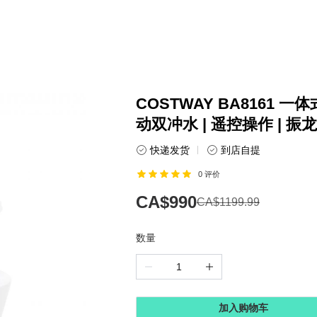
COSTWAY BA8161 一
动双冲水 | 遥控操作 | 振
快递发货
到店自提
0
评价
CA$990
CA$1199.99
数量
加入购物车