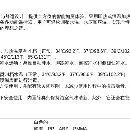
合现代科技与舒适设计，提供全方位的智能如厕体验。采用即热式恒温
备多功能遥控器，用户可轻松调整水温、水压和座温，实现个性
的理想之选。
热温度有 4 档（正常、34℃/93.2℉、37℃/98.6℉、39℃/
/113℉、55℃/131℉）。
 种冲水选项：离座自动冲水、脚踢冲水、遥控冲水和侧旋钮冲水
档水温（正常、34℃/93.2℉、37℃/98.6℉、39℃/10
喷嘴表面进行消毒。
方便使用，并配有软关闭座圈，以减少使用过程中的撞击噪音。
下安全使用，内置除臭剂保持浴室气味清新。此外，它还会在您
白色的
陶瓷、PP、ABS、PMMA