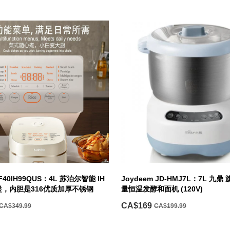
F40IH99QUS：4L 苏泊尔智能 IH
Joydeem JD-HMJ7L：7L 九
，内胆是316优质加厚不锈钢
量恒温发酵和面机 (120V)
CA$169
CA$349.99
CA$199.99