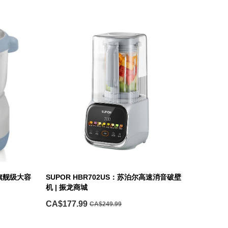
鼎 旗舰级大容
SUPOR HBR702US：苏泊尔高速消音破壁
机 | 振龙商城
CA$177.99
CA$249.99