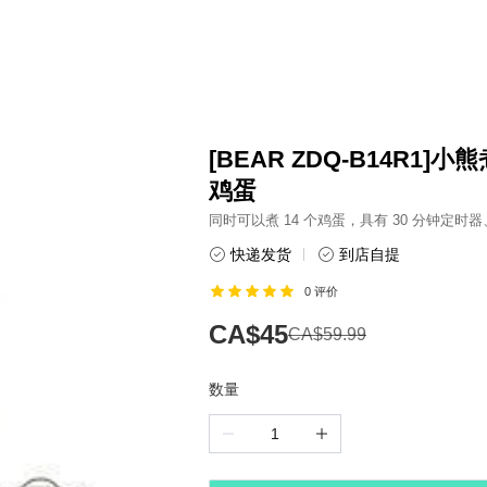
[BEAR ZDQ-B14R1]小
鸡蛋
同时可以煮 14 个鸡蛋，具有 30 分钟定
快递发货
到店自提
0
评价
CA$45
CA$59.99
数量