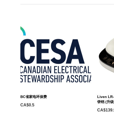
BC省家电环保费
Liven 
饼铛 (升级
CA$0.5
CA$139.