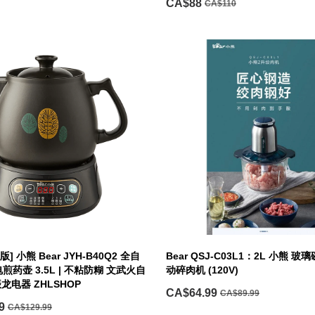
CA$88
CA$110
版] 小熊 Bear JYH-B40Q2 全自
Bear QSJ-C03L1：2L 小熊 
药壶 3.5L | 不粘防糊 文武火自
动碎肉机 (120V)
振龙电器 ZHLSHOP
CA$64.99
CA$89.99
9
CA$129.99