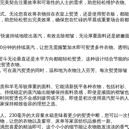
完美契合注重效率和可靠性的人士的需求，助您轻松维护衣物。
式。无论您喜欢将衣物挂在衣架上熨烫，还是使用熨衣板，都能
，助您轻松熨出完美效果，确保您在忙碌的早晨或重要场合前都
统可快速持续地喷出蒸汽，有效去除褶皱，无论厚重面料还是娇嫩
至20分钟的持续蒸汽，让您无需频繁加水即可熨烫多件衣物。透
熨斗无论垂直还是水平方向都能轻松熨烫。这种设计结合节能的
效熨烫衣物。
，可在蒸汽熨烫的同时，温和地为衣物注入芬芳。每次熨烫除皱
质和羊毛等较厚重的面料。它能清新抚平各种衣物，包括衬衫、
。持续稳定的蒸汽输出能够保持面料质感，即使是顽固的褶皱也
时间熨烫也不会感到疲劳或不适。即使是初次使用蒸汽熨斗的人
家保持精致妆容的理想之选。
人。230毫升的大容量水箱意味着更少的熨烫中断，您可以一
物，让您的衣物以及窗帘、床单等家居纺织品焕然一新。
滴您喜爱的精油即可。这个小小的细节能让衣物散发淡淡的香气