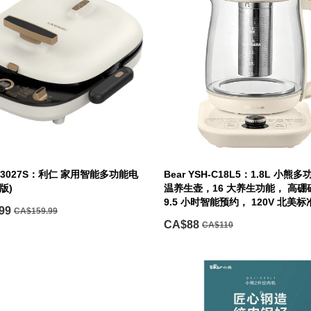
LR-3027S：利仁 家用智能多功能电
Bear YSH-C18L5：1.8L 小
版)
温养生壶，16 大养生功能， 高
9.5 小时智能预约， 120V 北美标
99
CA$159.99
CA$88
CA$110