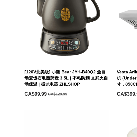
[120V北美版] 小熊 Bear JYH-B40Q2 全自
Vesta 
动麦饭石电煎药壶 3.5L | 不粘防糊 文武火自
机 (Under
动保温 | 振龙电器 ZHLSHOP
寸，850C
CA$99.99
CA$399.
CA$129.99