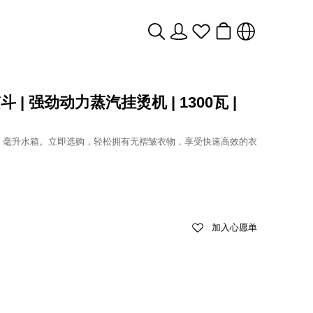
熨斗 | 强劲动力蒸汽挂烫机 | 1300瓦 |
230 毫升水箱。立即选购，轻松拥有无褶皱衣物，享受快速高效的衣
加入心愿单