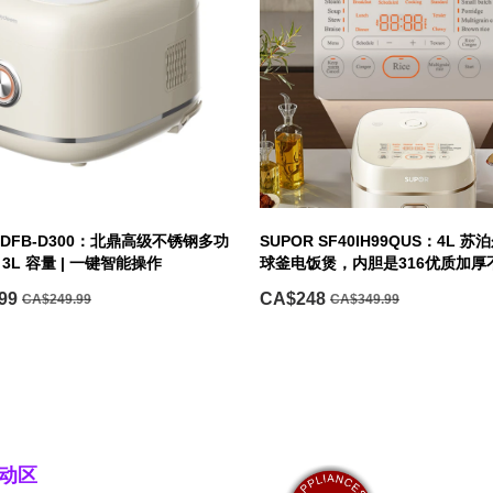
m DFB-D300：北鼎高级不锈钢多功
SUPOR SF40IH99QUS：4L 苏
 3L 容量 | 一键智能操作
球釜电饭煲，内胆是316优质加厚
99
CA$248
CA$249.99
CA$349.99
动区