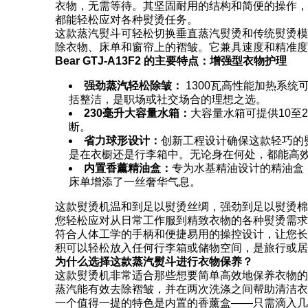
衣物，无需等待。其坚固耐用的结构和简便的操作，
都能轻松应对各种熨烫任务。
这款蒸汽熨斗可轻松切换垂直蒸汽熨烫和传统熨烫模
除衣物、床单和窗帘上的褶皱。它兼具速度和精准度
Bear GTJ-A13F2 的主要特点：增强型衣物护理
强劲蒸汽轻松除皱：
1300瓦高性能加热系
括整洁，是职场或社交场合的理想之选。
230毫升大容量水箱：
大容量水箱可提供10
断。
省力球形设计：
创新工程设计确保这款轻巧的
是在衣橱还是行李箱中。无论身在何处，都能高
内置香薰精油盒：
专为水基精油设计的精油盒
床单增添了一丝奢华气息。
这款熨烫机温和到足以熨烫丝绸，强劲到足以熨烫棉
您轻松应对从日常工作服到精致衣物的各种熨烫需求
符合人体工学的手柄和便捷易用的操控设计，让您长
积可以轻松放入任何行李箱或储物空间，是旅行或居
为什么选择这款蒸汽熨斗进行衣物保养？
这款熨烫机非常适合那些想要简单高效地保养衣物的
蒸汽能有效去除褶皱，并在两次洗涤之间帮助清洁衣
一个值得一提的特色是内置的香薰盒——只需滴入几