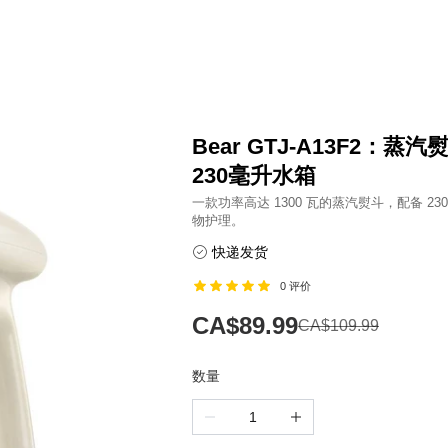
Bear GTJ-A13F2：蒸汽
230毫升水箱
一款功率高达 1300 瓦的蒸汽熨斗，配备 
物护理。
快递发货
0
评价
CA$89.99
CA$109.99
数量