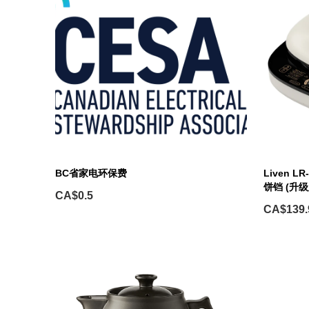
BC省家电环保费
Liven 
饼铛 (升级
CA$0.5
CA$139.