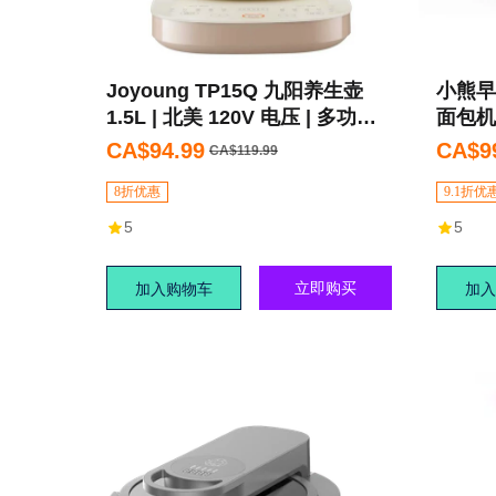
Joyoung TP15Q 九阳养生壶
小熊早
1.5L | 北美 120V 电压 | 多功能 |
面包机
玻璃茶滤 | 精致设计
CA$94.99
CA$9
CA$119.99
8折优惠
9.1折优
5
5
立即购买
加入购物车
加入