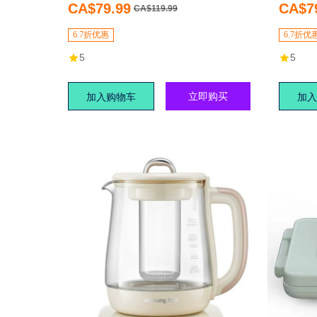
器，家居必备
能，大
CA$79.99
CA$7
CA$119.99
6.7折优惠
6.7折优
5
5
立即购买
加入购物车
加入