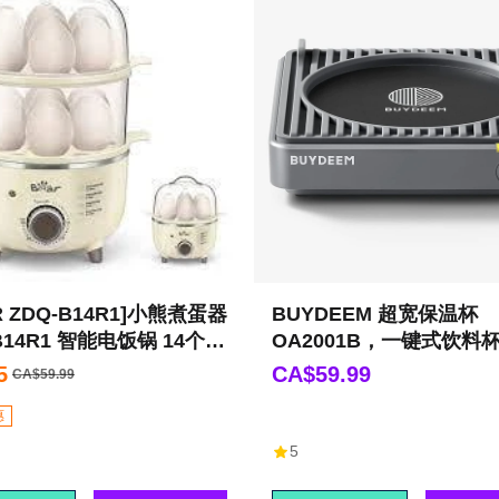
R ZDQ-B14R1]小熊煮蛋器
BUYDEEM 超宽保温杯
B14R1 智能电饭锅 14个鸡
OA2001B，一键式饮料
器，具有 2 种温度设置
5
CA$59.99
CA$59.99
闭功能，适合办公桌使用
惠
5