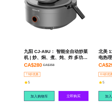
九阳 CJ-A9U： 智能全自动炒菜
北美 1
机 | 炒、焖、煮、炖、炸 多功能
电热理
| 自动翻炒 | 3.5L适合3口之家 |
头落地
CA$280
CA$2
CA$358
振龙商城
7.9折优惠
8.6折优
5
5
立即购买
加入购物车
加入