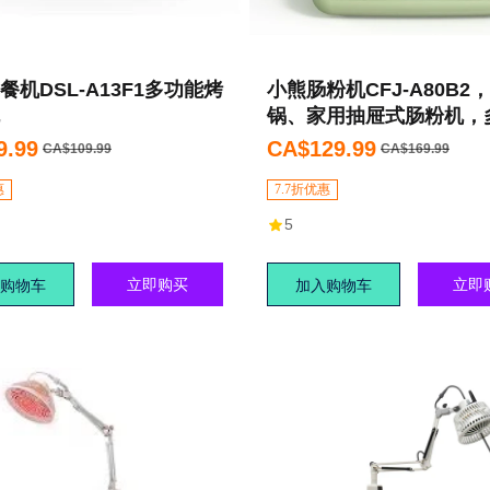
餐机DSL-A13F1多功能烤
小熊肠粉机CFJ-A80B2
锅、家用抽屉式肠粉机，
早餐机，蒸锅，可煮点心
9.99
CA$129.99
CA$109.99
CA$169.99
子、饺子
惠
7.7折优惠
5
立即购买
立即
购物车
加入购物车