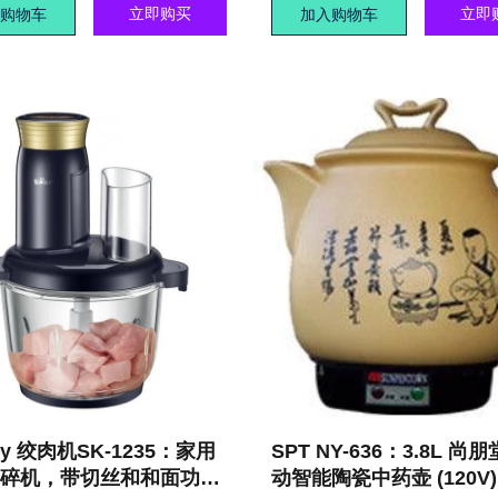
立即购买
立即
购物车
加入购物车
ny 绞肉机SK-1235：家用
SPT NY-636：3.8L 尚
碎机，带切丝和和面功
动智能陶瓷中药壶 (120V)