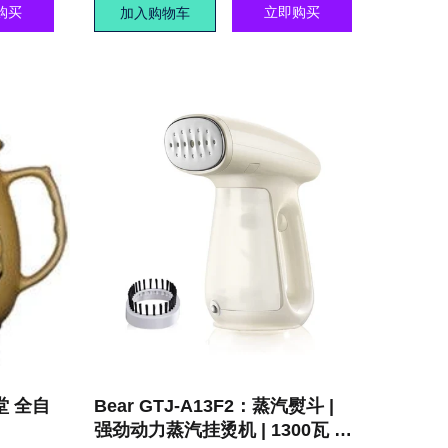
购买
立即购买
加入购物车
朋堂 全自
Bear GTJ-A13F2：蒸汽熨斗 |
强劲动力蒸汽挂烫机 | 1300瓦 |