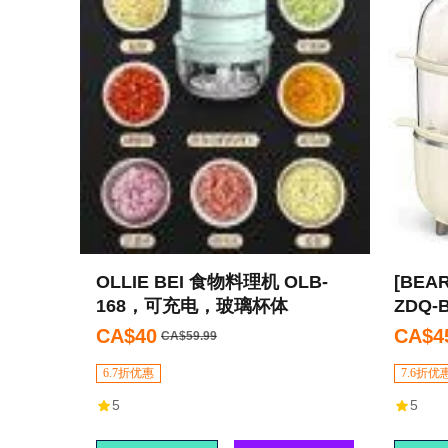
OLLIE BEI 食物料理机 OLB-
[BEA
168，可充电，玻璃杯体
ZDQ-
蛋
CA$40
CA$4
CA$59.99
6.7折优惠
7.6折优
5
5