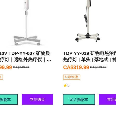
10V TDP-YY-007 矿物质
TDP YY-019 矿物电热治
疗灯｜远红外热疗仪｜单
热疗灯 | 单头 | 落地式 | 
式 | 中医辅助理疗设备
99.99
CA$319.99
CA$349.99
CA$379.99
惠
8.5折优惠
5
立即购买
立即
购物车
加入购物车