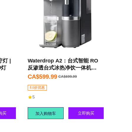
疗灯 |
Waterdrop A2：台式智能 RO
神灯
反渗透台式冰热净饮一体机
(120V)
CA$599.99
CA$699.99
8.6折优惠
5
购买
立即购买
加入购物车