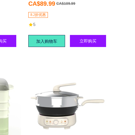
230毫升水箱
CA$89.99
CA$109.99
8.2折优惠
5
购买
立即购买
加入购物车