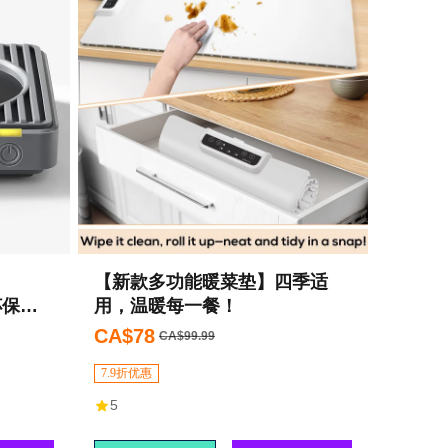
【新款多功能暖菜垫】四季适
杯保温
用，温暖每一餐！
和自动关
CA$78
CA$99.99
7.9折优惠
5