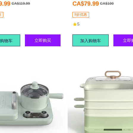
容量3.5L，易清洁
9.99
CA$79.99
CA$119.99
CA$100
惠
8折优惠
5
立即购买
立即
购物车
加入购物车