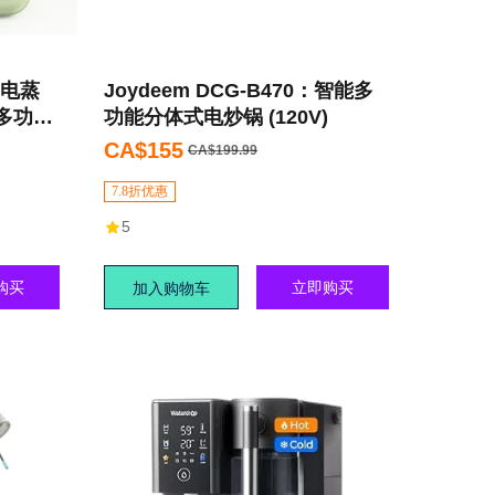
，电蒸
Joydeem DCG-B470：智能多
多功能
功能分体式电炒锅 (120V)
、包
CA$155
CA$199.99
7.8折优惠
5
购买
立即购买
加入购物车