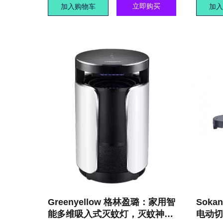
立即购买
加入购物车
加入
Greenyellow 格林盈璐：家用智
Soka
能多维吸入式灭蚊灯，灭蚊神
电动切