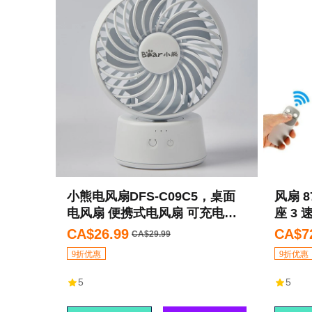
小熊电风扇DFS-C09C5，桌面
风扇 8
电风扇 便携式电风扇 可充电式
座 3
宿舍办公小风扇
CA$26.99
CA$7
CA$29.99
9折优惠
9折优惠
5
5