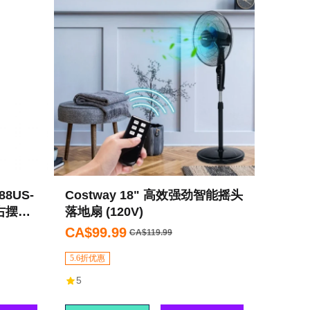
88US-
Costway 18" 高效强劲智能摇头
右摆
落地扇 (120V)
程控制
CA$99.99
CA$119.99
5.6折优惠
5