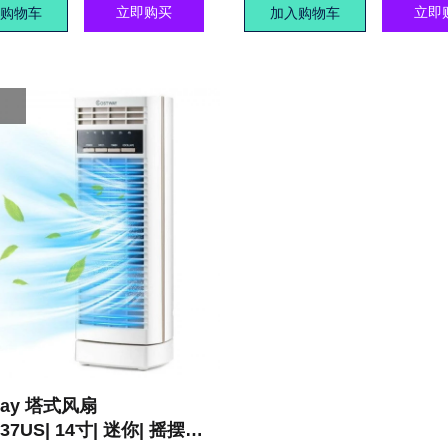
立即购买
立即
购物车
加入购物车
way 塔式风扇
37US| 14寸| 迷你| 摇摆|