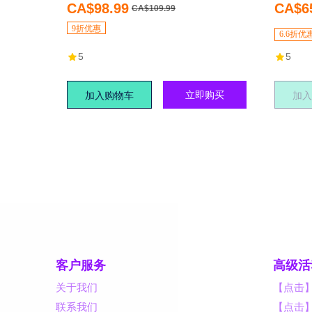
PSFT38R7BBC，冷暖二合一，
3 速
CA$98.99
CA$6
CA$109.99
一年四季皆可用
9折优惠
6.6折优
5
5
立即购买
加入购物车
加入
客户服务
高级活
关于我们
【点击
联系我们
【点击