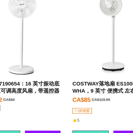
7190654：16 英寸振动底
COSTWAY落地扇 ES100
 速可调高度风扇，带遥控器
WHA，9 英寸 便携式 左
动，高度和速度可调，远
2
CA$85
CA$80
CA$119.99
7.1折优惠
5