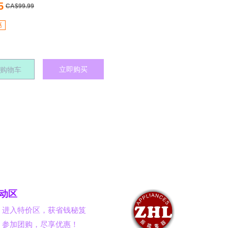
度和计时器| 电风扇
5
CA$99.99
惠
立即购买
购物车
动区
】进入特价区，获省钱秘笈
】参加团购，尽享优惠！